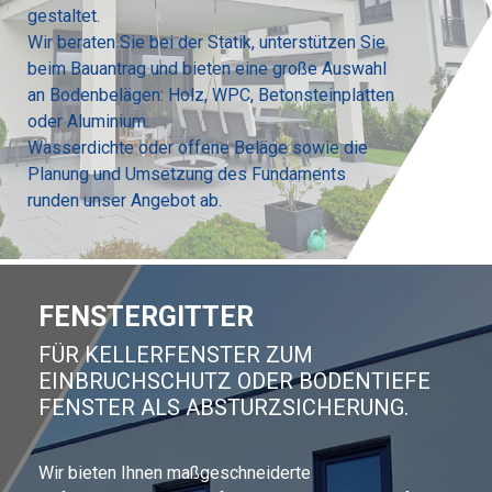
gestaltet.
Wir beraten Sie bei der Statik, unterstützen Sie
beim Bauantrag und bieten eine große Auswahl
an Bodenbelägen: Holz, WPC, Betonsteinplatten
oder Aluminium.
Wasserdichte oder offene Beläge sowie die
Planung und Umsetzung des Fundaments
runden unser Angebot ab.
FENSTERGITTER
FÜR KELLERFENSTER ZUM
EINBRUCHSCHUTZ ODER BODENTIEFE
FENSTER ALS ABSTURZSICHERUNG.
Wir bieten Ihnen maßgeschneiderte