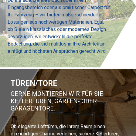
Ob als schützendes Dach über Ihrem
Eingangsbereich oder als praktischer Carport für
Ihr Fahrzeug – wir bieten maßgeschneiderte
Lösungen aus hochwertigen Materialien. Egal,
ob Sie ein klassisches oder modernes Design
bevorzugen, wir entwickeln die perfekte
Bedachung, die sich nahtlos in Ihre Architektur
einfügt und höchsten Ansprüchen gerecht wird.
TÜREN/TORE
GERNE MONTIEREN WIR FÜR SIE
KELLERTÜREN, GARTEN- ODER
GARAGENTORE.
Ob elegante Lofttüren, die Ihrem Raum einen
einzigartigen Charme verleihen, sichere Kellertüren,