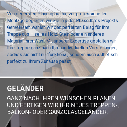
Von der ersten Planung bis hin zur professionellen
Montage begleiten wir Sie in jeder Phase Ihres Projekts.
Gemeinsam wählen wir den perfekten Belag für Ihre
Treppe aus – sei es Holz, Stein oder ein anderes
Material Ihrer Wahl. Mit unserer Expertise gestalten wir
Ihre Treppe ganz nach Ihren individuellen Vorstellungen,
sodass sie nicht nur funktional, sondern auch ästhetisch
perfekt zu Ihrem Zuhause passt.
GELÄNDER
GANZ NACH IHREN WÜNSCHEN PLANEN
UND FERTIGEN WIR IHR NEUES TREPPEN-,
BALKON- ODER GANZGLASGELÄNDER.