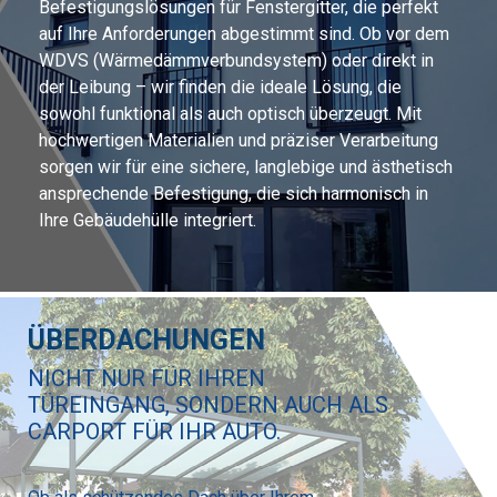
Befestigungslösungen für Fenstergitter, die perfekt
auf Ihre Anforderungen abgestimmt sind. Ob vor dem
WDVS (Wärmedämmverbundsystem) oder direkt in
der Leibung – wir finden die ideale Lösung, die
sowohl funktional als auch optisch überzeugt. Mit
hochwertigen Materialien und präziser Verarbeitung
sorgen wir für eine sichere, langlebige und ästhetisch
ansprechende Befestigung, die sich harmonisch in
Ihre Gebäudehülle integriert.
ÜBERDACHUNGEN
NICHT NUR FÜR IHREN
TÜREINGANG, SONDERN AUCH ALS
CARPORT FÜR IHR AUTO.