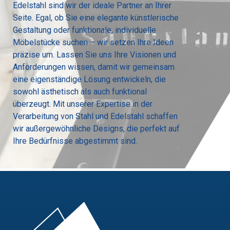
Edelstahl sind wir der ideale Partner an Ihrer
Seite. Egal, ob Sie eine elegante künstlerische
Gestaltung oder funktionale, individuelle
Möbelstücke suchen – wir setzen Ihre Ideen
präzise um. Lassen Sie uns Ihre Visionen und
Anforderungen wissen, damit wir gemeinsam
eine eigenständige Lösung entwickeln, die
sowohl ästhetisch als auch funktional
überzeugt. Mit unserer Expertise in der
Verarbeitung von Stahl und Edelstahl schaffen
wir außergewöhnliche Designs, die perfekt auf
Ihre Bedürfnisse abgestimmt sind.